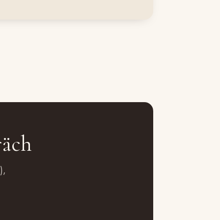
räch
),