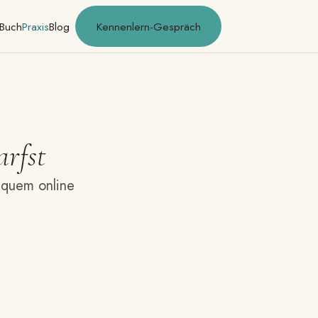
Buch
Praxis
Blog
Kennenlern-Gespräch
rfst
equem online