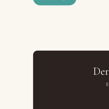
Der
E