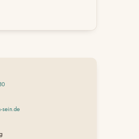
80
-sein.de
g