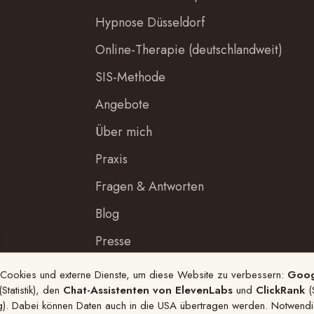
Hypnose Düsseldorf
Online-Therapie (deutschlandweit)
SIS-Methode
Angebote
Über mich
Praxis
Fragen & Antworten
Blog
Presse
 Cookies und externe Dienste, um diese Website zu verbessern:
Goog
Statistik), den
Chat-Assistenten von ElevenLabs
und
ClickRank
(
g). Dabei können Daten auch in die USA übertragen werden. Notwend