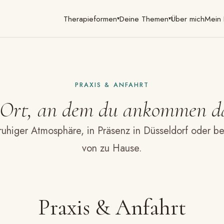
Therapieformen
Deine Themen
Über mich
Mein 
▾
▾
PRAXIS & ANFAHRT
 Ort, an dem du ankommen da
 ruhiger Atmosphäre, in Präsenz in Düsseldorf oder b
von zu Hause.
Praxis & Anfahrt