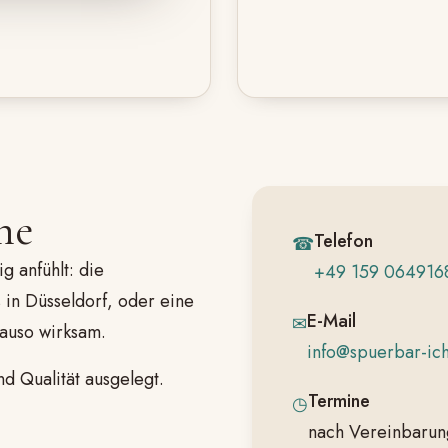
ne
Telefon
☎
g anfühlt: die
+49 159 064916
 in Düsseldorf, oder eine
E-Mail
✉
auso wirksam.
info@spuerbar-ich
nd Qualität ausgelegt.
Termine
◷
nach Vereinbarun