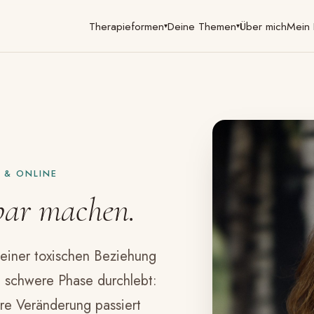
Therapieformen
Deine Themen
Über mich
Mein 
▾
▾
 & ONLINE
bar
machen.
 einer toxischen Beziehung
ne schwere Phase durchlebt:
hre Veränderung passiert